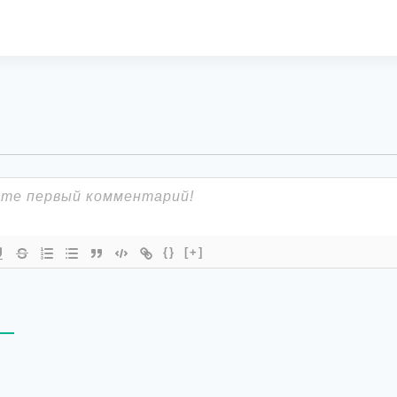
{}
[+]
В