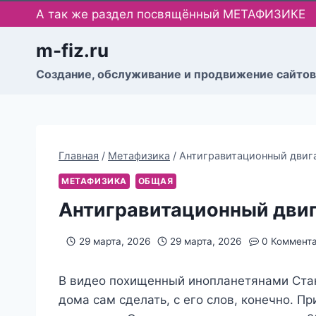
Перейти
А так же раздел посвящённый МЕТАФИЗИКЕ
к
содержимому
m-fiz.ru
Cоздание, обслуживание и продвижение сайтов
Главная
/
Метафизика
/
Антигравитационный двиг
МЕТАФИЗИКА
ОБЩАЯ
Антигравитационный двиг
29 марта, 2026
29 марта, 2026
0 Коммент
В видео похищенный инопланетянами Стан
дома сам сделать, с его слов, конечно. П