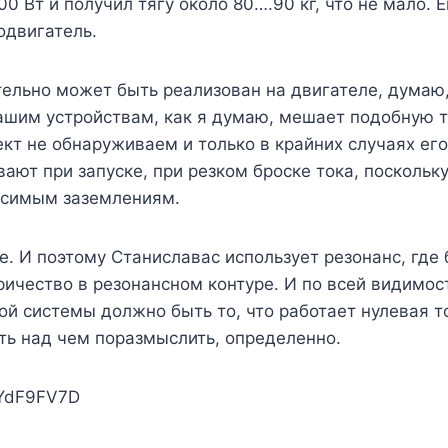
0 Вт и получил тягу около 80….90 кг, что не мало. 
одвигатель.
ательно может быть реализован на двигателе, думаю
ашим устройствам, как я думаю, мешает подобную т
ект не обнаруживаем и только в крайних случаях ег
т при запуске, при резком броске тока, поскольку 
исимым заземлениям.
ле. И поэтому Станиславас использует резонанс, гд
ичество в резонансном контуре. И по всей видимост
ой системы должно быть то, что работает нулевая т
сть над чем поразмыслить, определенно.
FYdF9FV7D