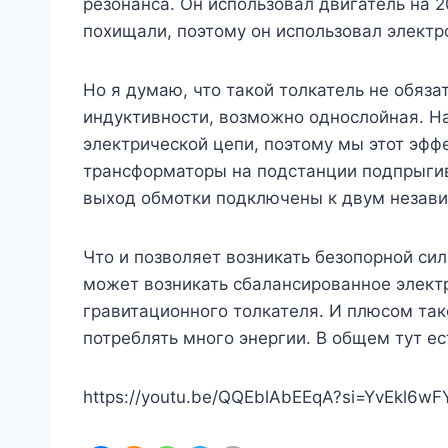
резонанса. Он использовал двигатель на 20
похищали, поэтому он использовал электр
Но я думаю, что такой толкатель не обяз
индуктивности, возможно однослойная. Н
электрической цепи, поэтому мы этот эфф
трансформаторы на подстанции подпрыгиваю
выход обмотки подключены к двум незав
Что и позволяет возникать безопорной си
может возникать сбалансированное электр
гравитационного толкателя. И плюсом так
потреблять много энергии. В общем тут е
https://youtu.be/QQEblAbEEqA?si=YvEkl6w