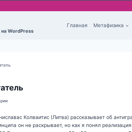
Главная
Метафизика
 на WordPress
атель
атель
арии
иславас Колваитис (Литва) рассказывает об антигр
ринципа он не раскрывает, но как я понял реализаци