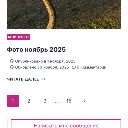
МОИ ФОТО
Фото ноябрь 2025
Опубликовано в
1 ноября, 2025
Обновлено
30 ноября, 2025
0 Комментарии
ФОТО
ЧИТАТЬ ДАЛЕЕ
НОЯБРЬ
2025
Навигация
Следующая
1
2
3
…
15
по
страница
страницам
Написать мне сообщение