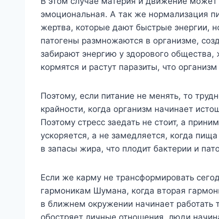
В этом случае материя и движение может 
эмоциональная. А так же нормализация пи
жертва, которые дают быстрые энергии, но
патогены размножаются в организме, созд
забирают энергию у здорового общества, 
кормятся и растут паразиты, что организм
Поэтому, если питание не менять, то труд
крайности, когда организм начинает исто
Поэтому стресс заедать не стоит, а прин
ускоряется, а не замедляется, когда пища
в запасы жира, что плодит бактерии и пат
Если же карму не трансформировать сего
гармоникам Шумана, когда вторая гармони
в ближнем окружении начинает работать тр
обостряет личные отношения, люди начина