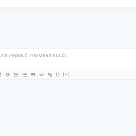
{}
[+]
В