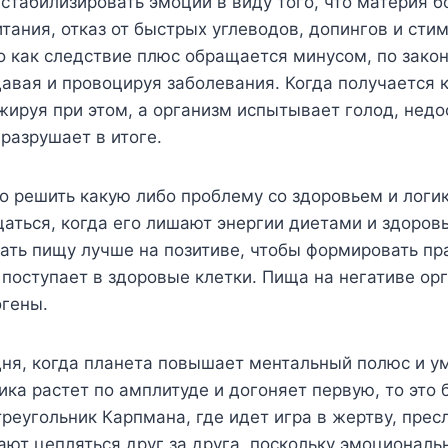
стабилизировать эмоции в виду того, что материя б
тания, отказ от быстрых углеводов, допингов и стим
 как следствие плюс обращается минусом, по закону
авая и провоцируя заболевания. Когда получается к
жируя при этом, а организм испытывает голод, недо
 разрушает в итоге.
но решить какую либо проблему со здоровьем и логик
щаться, когда его лишают энергии диетами и здоро
имать пищу лучше на позитиве, чтобы формировать п
 поступает в здоровые клетки. Пища на негативе ор
огены.
дня, когда планета повышает ментальный полюс и у
ка растет по амплитуде и догоняет первую, то это 
еугольник Карпмана, где идет игра в жертву, пресл
ют цепляться друг за друга, поскольку эмоциональ