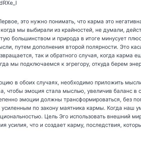
ZdRXe_I
ервое, это нужно понимать, что карма это негативн
 когда мы выбирали из крайностей, не думали, дейс
ятую большинством и природа в итоге минусует плю
сли, путем дополнения второй полярности. Это каса
звращается, так и обратного случая, когда карма ещ
огда мы подключаемся к эгрегору, откуда берем эне
оцию в обоих случаях, необходимо приложить мысл
ва, чтобы эмоция стала мыслью, увеличив баланс в
тепенно эмоции должны трансформироваться, без поп
ё усиленным по закону маятника кармы. Когда наш у
ациональностью. Цель Эго использовать внешний ми
ия усилия, что и создает карму, последствия, кото