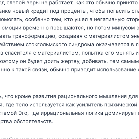
од слепой веры не работает, как это обычно принято 
банке новый кредит под проценты, чтобы погасить ста
помогать, особенно тем, кто ушел в негативную сто
де эмоции временно повышаются, но потом минусом 
ивать трансформацию, создавая с материалистом эн
действием стокгольмского синдрома оказывается в л
в спасителя с материалистом, попытка его менять и
поэтому он будет доить жертву, добивать, тем самы
но к такой связи, обычно приводит использование 
ть, что кроме развития рационального мышления дл
, где тело используется как усилитель психической 
стемой Эго, где иррациональная логика доминирует 
ртва обстоятельств.