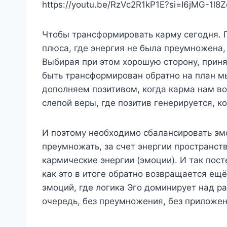
https://youtu.be/RzVc2R1kP1E?si=I6jMG-1l8
Чтобы трансформировать карму сегодня. П
плюса, где энергия не была преумножена,
Выбирая при этом хорошую сторону, прин
быть трансформирован обратно на план мы
дополняем позитивом, когда карма нам во
слепой веры, где позитив генерируется, к
И поэтому необходимо сбалансировать эм
преумножать, за счет энергии пространст
кармические энергии (эмоции). И так пос
как это в итоге обратно возвращается ещ
эмоций, где логика Эго доминирует над р
очередь, без преумножения, без приложен