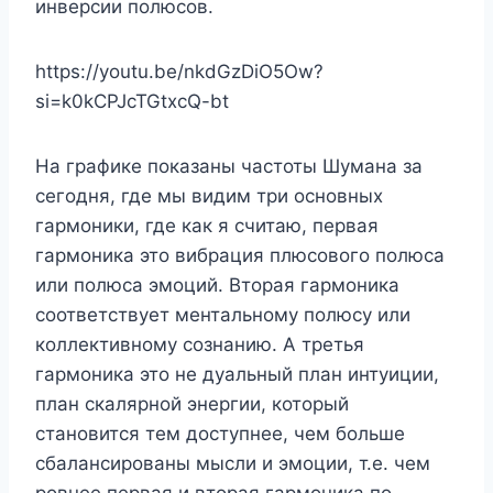
инверсии полюсов.
https://youtu.be/nkdGzDiO5Ow?
si=k0kCPJcTGtxcQ-bt
На графике показаны частоты Шумана за
сегодня, где мы видим три основных
гармоники, где как я считаю, первая
гармоника это вибрация плюсового полюса
или полюса эмоций. Вторая гармоника
соответствует ментальному полюсу или
коллективному сознанию. А третья
гармоника это не дуальный план интуиции,
план скалярной энергии, который
становится тем доступнее, чем больше
сбалансированы мысли и эмоции, т.е. чем
ровнее первая и вторая гармоника по