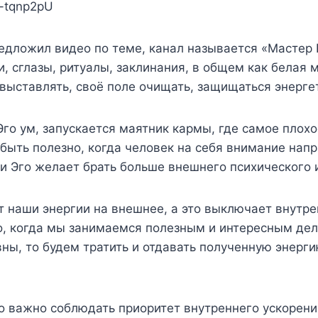
H-tqnp2pU
едложил видео по теме, канал называется «Мастер 
и, сглазы, ритуалы, заклинания, в общем как белая 
у выставлять, своё поле очищать, защищаться энерг
Эго ум, запускается маятник кармы, где самое плохо
быть полезно, когда человек на себя внимание напра
и Эго желает брать больше внешнего психического и
ят наши энергии на внешнее, а это выключает внутр
, когда мы занимаемся полезным и интересным дело
вны, то будем тратить и отдавать полученную энерг
о важно соблюдать приоритет внутреннего ускорения