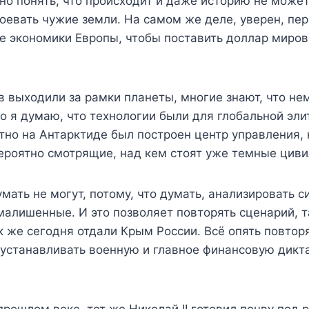
но понять, что происходит и даже историю не может
воевать чужие земли. На самом же деле, уверен, пер
ое экономики Европы, чтобы поставить доллар миро
ов выходили за рамки планеты, многие знают, что н
Но я думаю, что технологии были для глобальной эл
но на Антарктиде был построен центр управления, к
ероятно смотрящие, над кем стоят уже темные циви
мать не могут, потому, что думать, анализировать
умалишенные. И это позволяет повторять сценарий, т
 же сегодня отдали Крым России. Всё опять повторяе
ы устанавливать военную и главное финансовую дик