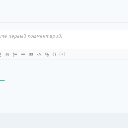
{}
[+]
В