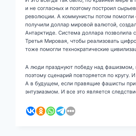
И это всегда так было, по крайней мере в
и не согласных и поэтому построил сырье
революции. А коммунисты потом помогли с
получили доллар мировой валютой, создал
Антарктиде. Система доллара позволила с
Третья Мировая, чтобы реализовать цифро
тоже помогли технократические цивилиза
А люди празднуют победу над фашизмом, п
поэтому сценарий повторяется по кругу. И
А в будущем, если правящие фашисты прика
энтузиазмом. И все это является следст