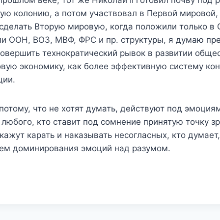
 прошлом веке, тот же Николай II готовил почву по
вую колонию, а потом участвовал в Первой мировой,
делать Вторую мировую, когда положили только в С
и ООН, ВОЗ, МВФ, ФРС и пр. структуры, я думаю пре
овершить технократический рывок в развитии общес
вую экономику, как более эффективную систему кон
ции.
отому, что не хотят думать, действуют под эмоциям
 любого, кто ставит под сомнение принятую точку з
жут карать и наказывать несогласных, кто думает, 
вием доминирования эмоций над разумом.