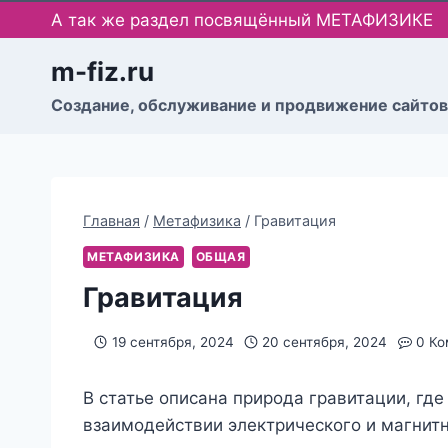
Перейти
А так же раздел посвящённый МЕТАФИЗИКЕ
к
содержимому
m-fiz.ru
Cоздание, обслуживание и продвижение сайтов
Главная
/
Метафизика
/
Гравитация
МЕТАФИЗИКА
ОБЩАЯ
Гравитация
19 сентября, 2024
20 сентября, 2024
0 Ко
В статье описана природа гравитации, где
взаимодействии электрического и магнитн