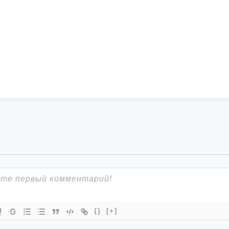
{}
[+]