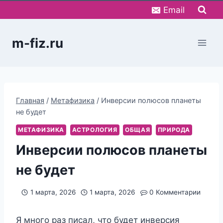
Перейти
Email
к
содержимому
m-fiz.ru
Главная
/
Метафизика
/
Инверсии полюсов планеты
не будет
МЕТАФИЗИКА
АСТРОЛОГИЯ
ОБЩАЯ
ПРИРОДА
Инверсии полюсов планеты
не будет
1 марта, 2026
1 марта, 2026
0 Комментарии
Я много раз писал, что будет инверсия