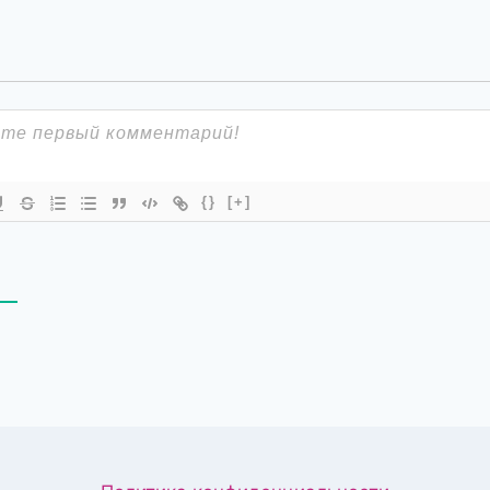
{}
[+]
В