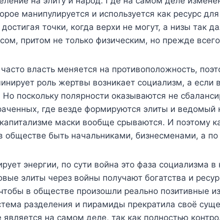
ление на элиту и народ. Где на самом деле изменен
орое манипулируется и используется как ресурс для
остигая точки, когда верхи не могут, а низы так да
рсом, притом не только физическим, но прежде всег
часто власть меняется на противоположность, поэт
минирует роль жертвы возникает социализм, а если
. Но поскольку полярности оказываются не сбаланс
раченных, где везде формируются элиты и ведомый 
 капитализме маски вообще срываются. И поэтому 
 в обществе быть начальниками, бизнесменами, а по
рует энергии, по сути война это фаза социализма в
вые элиты через войны получают богатства и ресур
, чтобы в обществе произошли реально позитивные и
стема разделения и пирамиды прекратила своё суще
 является на самом деле, так как полностью контр