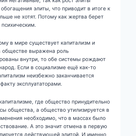
ия негативные, так как рост элиты
 обогащения элиты, что приводит в итоге к
льше не хотят. Потому как жертва берет
о психическим.
ому в мире существует капитализм и
 в обществе выражена роль
ированы внутри, то обе системы рождают
народ. Если в социализме ещё как-то
капитализм неизбежно заканчивается
 факту эксплуататорами.
 капитализме, где общество принудительно
сы общества, а общество утилизируется в
зменения необходимо, что в массах было
ствование. А это значит отмена в первую
олируется действующей элитой. И именно