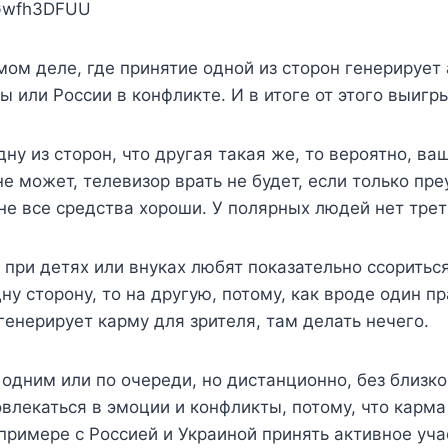
EGwfh3DFUU
мом деле, где принятие одной из сторон генерирует
ы или России в конфликте. И в итоге от этого выигр
ну из сторон, что другая такая же, то вероятно, ва
 может, телевизор врать не будет, если только преу
не все средства хороши. У полярных людей нет трет
. при детях или внуках любят показательно ссоритьс
у сторону, то на другую, потому, как вроде один пр
генерирует карму для зрителя, там делать нечего.
дним или по очереди, но дистанционно, без близког
овлекаться в эмоции и конфликты, потому, что карм
примере с Россией и Украиной принять активное учас