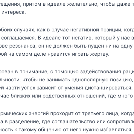
сещения, притом в идеале желательно, чтобы даже т
 интереса.
обоих случаях, как в случае негативной позиции, ко
 соглашаемся. В идеале тот негатив, который у нас 
ове резонанса, он не должен быть пущен ни на одну 
рой на самом деле нравится играть жертву.
ован в понимание, с помощью задействования рац
льности, чтобы не занимать однополярную позицию, 
 части успех зависит от умения дистанцироваться, 
учае близких или родственных отношений, где много
рмических энергий проходит от третьего лица, когд
а в разделение, где соглашательство или сопротивл
ность к такому общению от него нужно избавляться,