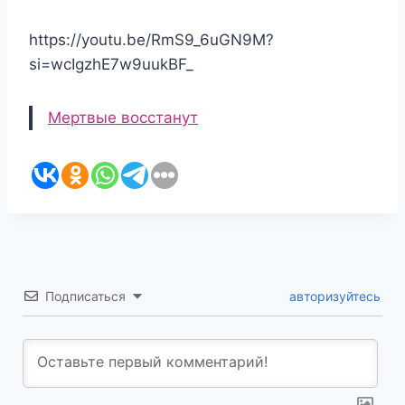
https://youtu.be/RmS9_6uGN9M?
si=wcIgzhE7w9uukBF_
Мертвые восстанут
Подписаться
авторизуйтесь