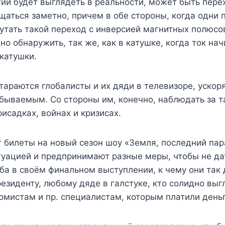
гии будет выглядеть в реальности, может быть пере
аться заметно, причем в обе стороны, когда одни п
утать такой переход с инверсией магнитных полюсов
но обнаружить, так же, как в катушке, когда ток нач
катушки.
тараются глобалисты и их дяди в телевизоре, ускор
абываемым. Со стороны им, конечно, наблюдать за т
рисадках, войнах и кризисах.
 билеты на новый сезон шоу «Земля, последний па
туацией и предпринимают разные меры, чтобы не да
ба в своём финальном выступлении, к чему они так 
президенту, любому дяде в галстуке, кто солидно в
омистам и пр. специалистам, которым платили день