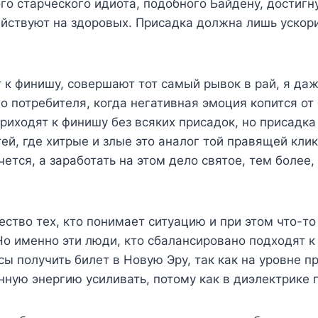
кого старческого идиота, подобного Байдену, достиг
ействуют на здоровых. Присадка должна лишь ускори
т к финишу, совершают тот самый рывок в рай, я даж
го потребителя, когда негативная эмоция копится от
риходят к финишу без всяких присадок, но присадка
й, где хитрые и злые это аналог той правящей клик
чется, а заработать на этом дело святое, тем более
ство тех, кто понимает ситуацию и при этом что-то 
Но именно эти люди, кто сбалансировано подходят 
 получить билет в Новую Эру, так как на уровне п
онную энергию усиливать, потому как в диэлектрике