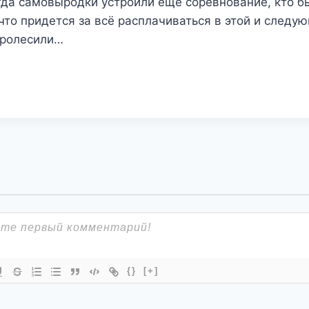
гда самовыродки устроили ещё соревнование, кто б
 что придется за всё расплачиваться в этой и следу
куролесили…
{}
[+]