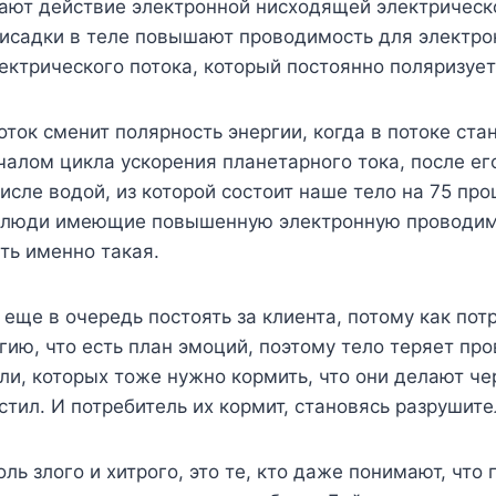
вают действие электронной нисходящей электрическо
исадки в теле повышают проводимость для электрон
ектрического потока, который постоянно поляризует
ток сменит полярность энергии, когда в потоке ст
ачалом цикла ускорения планетарного тока, после е
исле водой, из которой состоит наше тело на 75 проц
 люди имеющие повышенную электронную проводимост
ть именно такая.
еще в очередь постоять за клиента, потому как пот
ию, что есть план эмоций, поэтому тело теряет про
ли, которых тоже нужно кормить, что они делают че
стил. И потребитель их кормит, становясь разруши
ь злого и хитрого, это те, кто даже понимают, что 