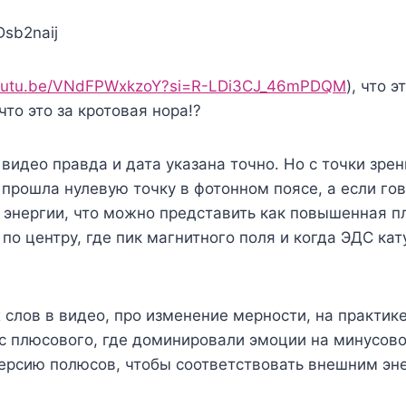
Dsb2naij
youtu.be/VNdFPWxkzoY?si=R-LDi3CJ_46mPDQM
), что 
то это за кротовая нора!?
видео правда и дата указана точно. Но с точки зре
 прошла нулевую точку в фотонном поясе, а если гов
энергии, что можно представить как повышенная пл
по центру, где пик магнитного поля и когда ЭДС ка
слов в видео, про изменение мерности, на практике
с плюсового, где доминировали эмоции на минусово
нверсию полюсов, чтобы соответствовать внешним эн