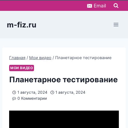
Перейти
Email
к
содержимому
m-fiz.ru
Главная
/
Мои видео
/
Планетарное тестирование
МОИ ВИДЕО
Планетарное тестирование
1 августа, 2024
1 августа, 2024
0 Комментарии