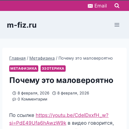
Перейти
Email
к
содержимому
m-fiz.ru
Главная
/
Метафизика
/
Почему это маловероятно
МЕТАФИЗИКА
ЭЗОТЕРИКА
Почему это маловероятно
8 февраля, 2026
8 февраля, 2026
0 Комментарии
По ссылке
https://youtu.be/CdelDxxfH_w?
si=PdE49Ufa6hAwzW9k
в видео говорится,