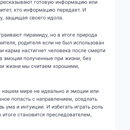
а пересказывают готовую информацию или
итет, кто информацию передает. И
у, защищая своего идола.
траивают пирамиду, но в итоге природа
чителя, родителя если не был использован
ли карма настигнет человека после смерти
да эмоции полученные при жизни, без
при жизни мы считаем хорошими,
 в нашем мире не идеально и эмоции или
вное попасть с направлением, оседлать
ь ума и интуиции. И избегать играть роль
в итоге становится преследователем,