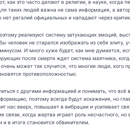
ют, как это часто делают в религии, в науке, когд
ля таких людей важна не сама информация, а автор
го нет регалий официальных и нападают через критик
поэтому реализуют систему затухающих эмоций, выс
бы человек не старался изображать из себя элиту, у
инусом. И много хуже будет, как мне думается, ес
 верующих после смерти ждет система маятника, ког
очень может так случится, что многие люди, кого 
ановятся противоположностью.
елиться с другими информацией и понимать, что всё
нформацию, поэтому всегда будут искажения, но гла
т нас вверх, повышает в вибрации и усиливает связ
е связи, когда жертва играет роль несчастного, но 
 и в итоге становится обвинителем.