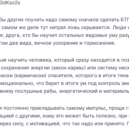
F3dKso2s
бы других поучать надо самому сначала сделать БТГ
на самом же деле тут хитрая ложь скрывается. Люди 
я, друга, кто бы научил остальных ведомых уму разу
итом два вида, вечное ускорение и торможение.
ьзя научить человека, который сразу находится в по
н сохранения энергии (закон кармы) или систему ни
ски (кармически) спасителя, которого в итоге тянет
эмоционально, что берет в итоге ум под контроль э
а внизу послушные рабы, энергетический и материал
ся постоянно прикладывать самому импульс, проще 
цией с другими, кому это может быть полезно, при 
через силу, с мотивацией, что так надо или принято