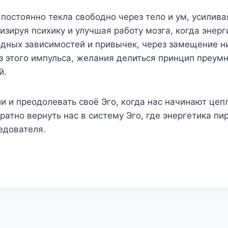
 постоянно текла свободно через тело и ум, усили
зируя психику и улучшая работу мозга, когда энерг
едных зависимостей и привычек, через замещение 
 этого импульса, желания делиться принцип преумн
й.
 и преодолевать своё Эго, когда нас начинают цепл
атно вернуть нас в систему Эго, где энергетика пи
едователя.