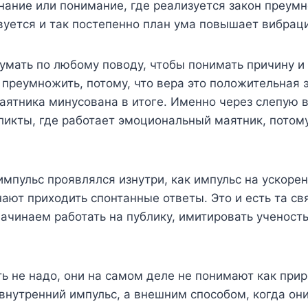
знание или понимание, где реализуется закон преум
вуется и так постепенно план ума повышает вибрац
мать по любому поводу, чтобы понимать причину и о
 преумножить, потому, что вера это положительная 
маятника минусована в итоге. Именно через слепую 
ликты, где работает эмоциональный маятник, потому
импульс проявлялся изнутри, как импульс на ускорен
ают приходить спонтанные ответы. Это и есть та свя
чинаем работать на публику, имитировать ученость и
ать не надо, они на самом деле не понимают как при
 внутренний импульс, а внешним способом, когда они