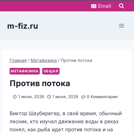
Перейти
Email
к
содержимому
m-fiz.ru
Главная
/
Метафизика
/
Против потока
МЕТАФИЗИКА
ОБЩАЯ
Против потока
1 июня, 2026
1 июня, 2026
0 Комментарии
Виктор Шауберегер, в своё время, обычный
лесник, кто изучал движение воды в реках
понял, как рыба идет против потока и на