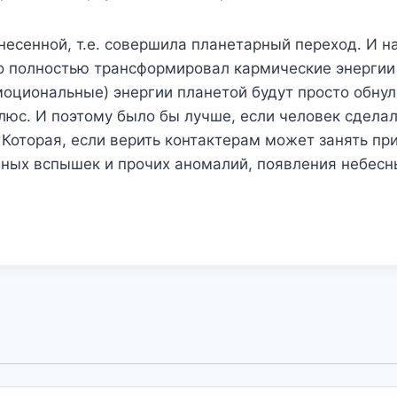
знесенной, т.е. совершила планетарный переход. И н
то полностью трансформировал кармические энергии
оциональные) энергии планетой будут просто обнуля
юс. И поэтому было бы лучше, если человек сделал
. Которая, если верить контактерам может занять пр
ых вспышек и прочих аномалий, появления небесных