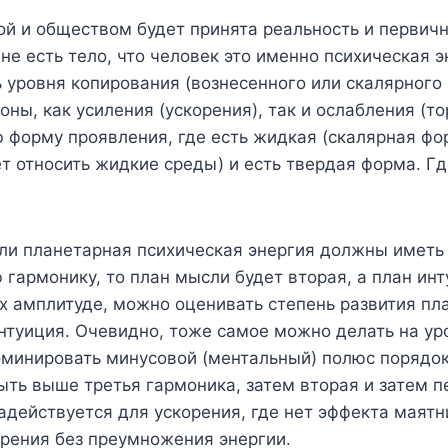
й и обществом будет принята реальность и первичн
 не есть тело, что человек это именно психическая 
уровня копирования (вознесенного или скалярного п
ны, как усиления (ускорения), так и ослабления (т
форму проявления, где есть жидкая (скалярная фор
т относить жидкие среды) и есть твердая форма. Г
или планетарная психическая энергия должны иметь
 гармонику, то план мысли будет вторая, а план ин
х амплитуде, можно оценивать степень развития пла
нтуиция. Очевидно, тоже самое можно делать на ур
доминировать минусовой (ментальный) полюс порядо
ыть выше третья гармоника, затем вторая и затем п
действуется для ускорения, где нет эффекта маятни
орения без преумножения энергии.