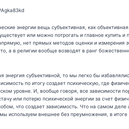
9PAgka83kd
ческие энергии вещь субъективная, как объективная 
уществует или можно потрогать и главное купить и п
апрямую, нет прямых методов оценки и измерения эт
то, а в религии вообще возводят в ранг божественн
ая энергия субъективной, то мы легко бы избавляли
висимость по итогу создает психическую, где физич
ком уровне. И, вообще говоря, все зависимости по
тачу или потерю психической энергии за счет физич
обом, что создает зависимость. Что на самом деле
а мы используем внешнее без преумножения, в итог