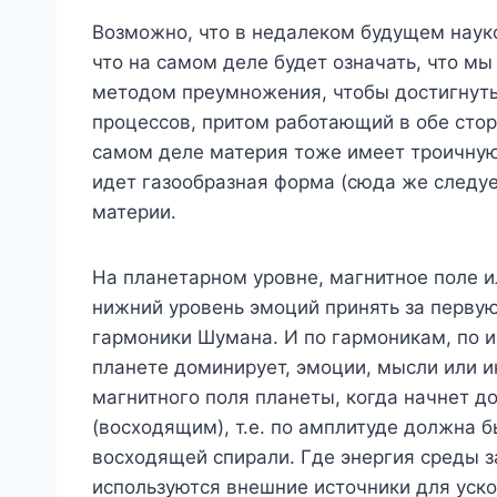
Возможно, что в недалеком будущем науко
что на самом деле будет означать, что мы
методом преумножения, чтобы достигнуть 
процессов, притом работающий в обе сторо
самом деле материя тоже имеет троичную 
идет газообразная форма (сюда же следуе
материи.
На планетарном уровне, магнитное поле 
нижний уровень эмоций принять за первую
гармоники Шумана. И по гармоникам, по и
планете доминирует, эмоции, мысли или и
магнитного поля планеты, когда начнет 
(восходящим), т.е. по амплитуде должна б
восходящей спирали. Где энергия среды за
используются внешние источники для уск