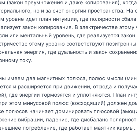
обом (закон преумножения и даже копирования), ко
териального, но и за счет энергии пространства. Н
ем уровне идет план интуиции, где полярности сбала
еализует закон копирования. В электричестве этому
ли или ментальный уровень, где реализуется закон
ктричестве этому уровню соответствуют позитронны
альная энергия, где дуальность и закон сохранения
онному току.
 мы имеем два магнитных полюса, полюс мысли (мин
ряется и расширяется при движении, отсюда и получ
), где энергии тормозятся и уплотняются. План инт
при этом минусовой полюс (восходящий) должен до
се полюсов начинает доминировать плюсовой (эмоц
жение вибрации, падение, где дисбаланс полярност
 внешнее потребление, где работает маятник кармы.