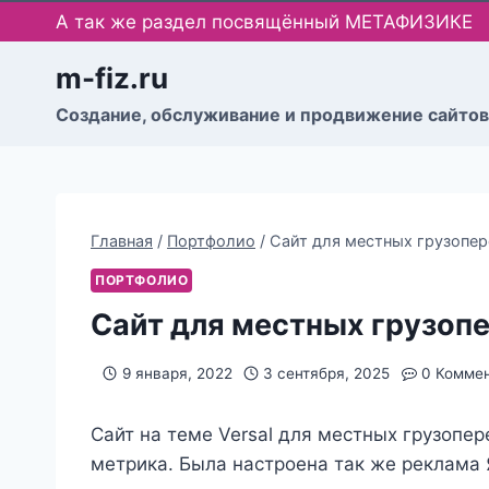
Перейти
А так же раздел посвящённый МЕТАФИЗИКЕ
к
содержимому
m-fiz.ru
Cоздание, обслуживание и продвижение сайтов
Главная
/
Портфолио
/
Сайт для местных грузопер
ПОРТФОЛИО
Сайт для местных грузоп
9 января, 2022
3 сентября, 2025
0 Комме
Сайт на теме Versal для местных грузопер
метрика. Была настроена так же реклама 