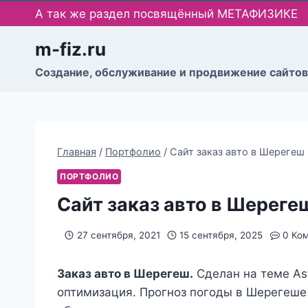
Перейти
А так же раздел посвящённый МЕТАФИЗИКЕ
к
содержимому
m-fiz.ru
Cоздание, обслуживание и продвижение сайтов
Главная
/
Портфолио
/
Сайт заказ авто в Шерегеш
ПОРТФОЛИО
Сайт заказ авто в Шереге
27 сентября, 2021
15 сентября, 2025
0 Ко
Заказ авто в Шерегеш.
Сделан на теме Ast
оптимизация. Прогноз погоды в Шерегеше 