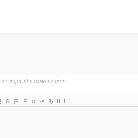
{}
[+]
В