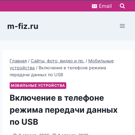
Перейти
Email
к
содержимому
m-fiz.ru
Главная
/
Сайты, фото, видео и пр.
/
Мобильные
устройства
/
Включение в телефоне режима
передачи данных по USB
МОБИЛЬНЫЕ УСТРОЙСТВА
Включение в телефоне
режима передачи данных
по USB