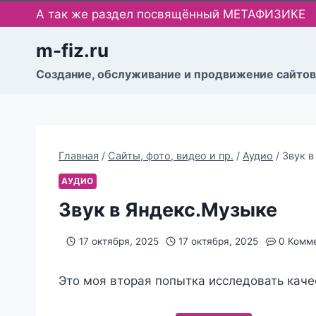
Перейти
А так же раздел посвящённый МЕТАФИЗИКЕ
к
содержимому
m-fiz.ru
Cоздание, обслуживание и продвижение сайтов
Главная
/
Сайты, фото, видео и пр.
/
Аудио
/
Звук в
АУДИО
Звук в Яндекс.Музыке
17 октября, 2025
17 октября, 2025
0 Комм
Это моя вторая попытка исследовать каче