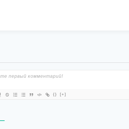
{}
[+]
В