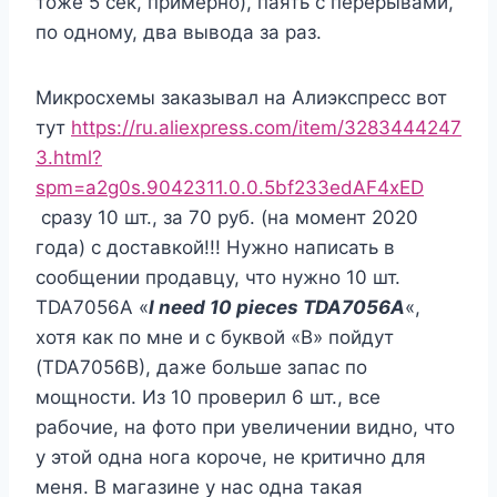
тоже 5 сек, примерно), паять с перерывами,
по одному, два вывода за раз.
Микросхемы заказывал на Алиэкспресс вот
тут
https://ru.aliexpress.com/item/3283444247
3.html?
spm=a2g0s.9042311.0.0.5bf233edAF4xED
сразу 10 шт., за 70 руб. (на момент 2020
года) с доставкой!!! Нужно написать в
сообщении продавцу, что нужно 10 шт.
TDA7056A «
I need 10 pieces TDA7056А
«,
хотя как по мне и с буквой «B» пойдут
(TDA7056В), даже больше запас по
мощности. Из 10 проверил 6 шт., все
рабочие, на фото при увеличении видно, что
у этой одна нога короче, не критично для
меня. В магазине у нас одна такая