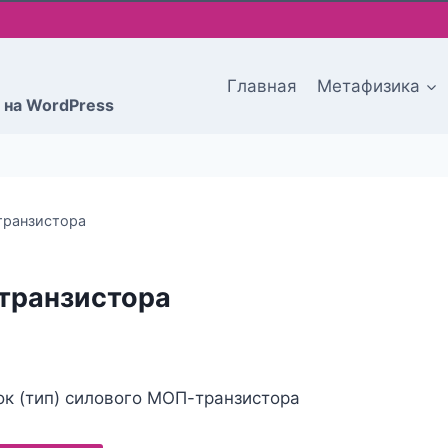
Главная
Метафизика
 на WordPress
транзистора
транзистора
ок (тип) силового МОП-транзистора