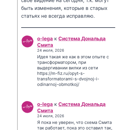
своё видение на сегодня, т.к. могут
быть изменения, которые в старых
статьях не всегда исправляю.
o-lega
к
Система Дональда
Смита
24 июля, 2026
Идея такая же как в этом опыте с
трансформатором, при
выдергивании вилки из сети
https://m-fiz.ru/opyt-s-
transformatorami-s-dvojnoj-i-
odinarnoj-obmotkoj/
o-lega
к
Система Дональда
Смита
24 июля, 2026
Я пока не уверен, что схема Смита
так работает, пока это оставил так,