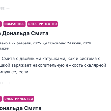
НЕОННИК
ЛЕЕ
ДОНАЛЬДА
СМИТА
А
ИЗБРАННОЕ
ЭЛЕКТРИЧЕСТВО
 Дональда Смита
вано в
27 февраля, 2025
Обновлено
24 июля, 2026
тарии
 Смита с двойными катушками, как и система с
ушкой заряжает накопительную емкость скалярной
мпульсе, если…
СИСТЕМА
ЛЕЕ
ДОНАЛЬДА
СМИТА
А
ЭЛЕКТРИЧЕСТВО
ональда Смита