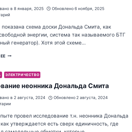
вано в
8 января, 2025
Обновлено
6 ноября, 2025
тарий
 показана схема доски Дональда Смита, как
свободной энергии, система так называемого БТГ
ный генератор). Хотя этой схеме…
ДОСКА
ЛЕЕ
ДОНАЛЬДА
СМИТА
А
ЭЛЕКТРИЧЕСТВО
вание неонника Дональда Смита
вано в
2 августа, 2024
Обновлено
2 августа, 2024
тарии
пыте провел исследование т.н. неонника Дональда
 как утверждается есть сверх единичность, где
ал самодельные обмотки, которые…