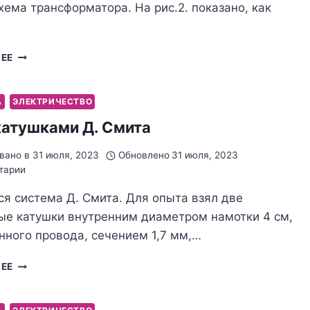
хема трансформатора. На рис.2. показано, как
ПО
ЛЕЕ
СЛЕДАМ
Д.
СМИТА
А
ЭЛЕКТРИЧЕСТВО
(ОПЫТ)
катушками Д. Смита
вано в
31 июля, 2023
Обновлено
31 июля, 2023
тарии
я система Д. Смита. Для опыта взял две
ые катушки внутренним диаметром намотки 4 см,
ного провода, сечением 1,7 мм,…
ОПЫТ
ЛЕЕ
С
КАТУШКАМИ
Д.