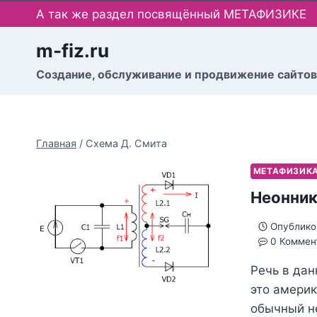
Перейти
А так же раздел посвящённый МЕТАФИЗИКЕ
к
содержимому
m-fiz.ru
Cоздание, обслуживание и продвижение сайтов
Главная
/
Схема Д. Смита
МЕТАФИЗИК
Неонник
Опублико
0 Коммен
Речь в дан
это америк
обычный н