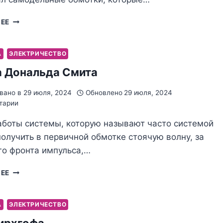
ИССЛЕДОВАНИЕ
ЛЕЕ
НЕОННИКА
ДОНАЛЬДА
СМИТА
А
ЭЛЕКТРИЧЕСТВО
 Дональда Смита
вано в
29 июля, 2024
Обновлено
29 июля, 2024
тарии
аботы системы, которую называют часто системой
олучить в первичной обмотке стоячую волну, за
го фронта импульса,…
СИСТЕМА
ЛЕЕ
ДОНАЛЬДА
СМИТА
А
ЭЛЕКТРИЧЕСТВО
ирхгофа