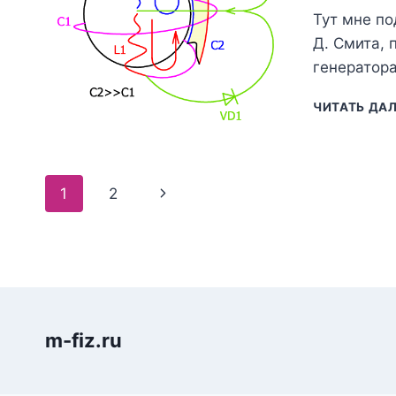
Тут мне по
Д. Смита, 
генератор
ЧИТАТЬ ДА
Навигация
Следующая
1
2
по
страница
страницам
m-fiz.ru