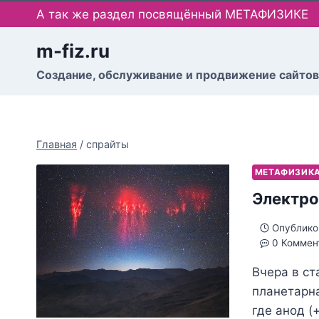
Перейти
А так же раздел посвящённый МЕТАФИЗИКЕ
к
содержимому
m-fiz.ru
Cоздание, обслуживание и продвижение сайтов
Главная
/
спрайты
МЕТАФИЗИК
Электро
Опублико
0 Коммен
Вчера в ст
планетарн
где анод (